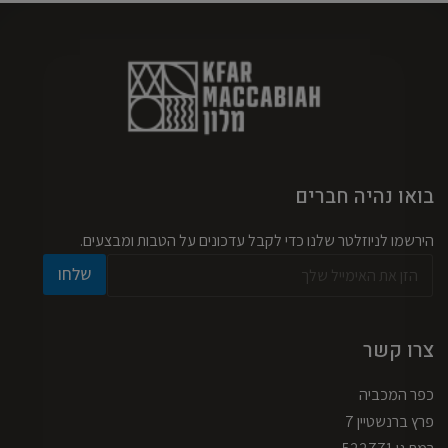
בואו נהיה חברים
הירשמו לניוזלטר שלנו כדי לקבל עדכונים על הטבות ומבצעים.
א
א
שלחו
י
י
מ
מ
י
י
י
י
צרו קשר
ל
ל
*
א
כפר המכביה
י
מ
פרץ ברנשטיין 7
י