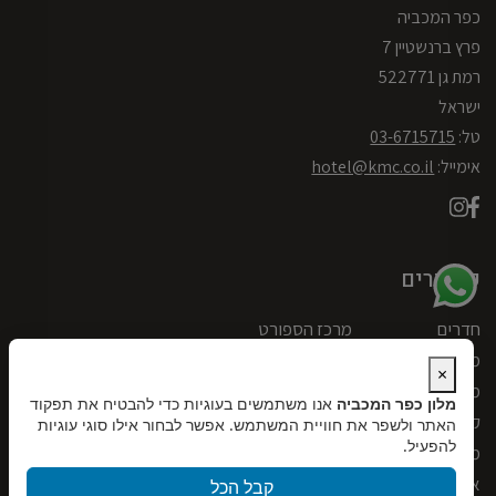
כפר המכביה
א
י
פרץ ברנשטיין 7
מ
רמת גן 522771
י
י
ישראל
ל
טל:
03-6715715
אימייל:
hotel@kmc.co.il
קישורים
חדרים
מרכז הספורט
מבצעים וחבילות
אטרקציות בסביבה
×
מרכז ספא ובריאות
אודותינו
מלון כפר המכביה
אנו משתמשים בעוגיות כדי להבטיח את תפקוד
קולינריה
גלריה
האתר ולשפר את חוויית המשתמש. אפשר לבחור אילו סוגי עוגיות
להפעיל.
מתקנים
צרו קשר
אירועים וכנסים
דרושים
קבל הכל