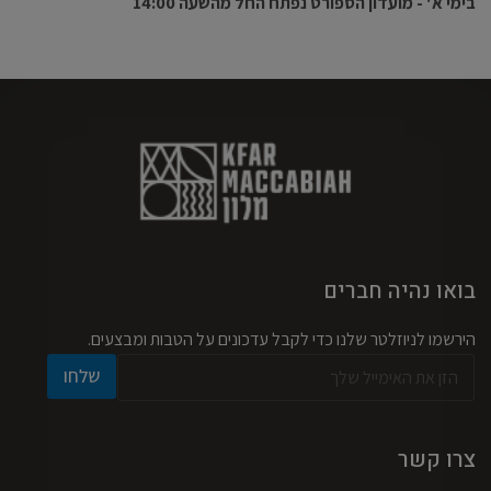
בימי א' - מועדון הספורט נפתח החל מהשעה 14:00
בואו נהיה חברים
הירשמו לניוזלטר שלנו כדי לקבל עדכונים על הטבות ומבצעים.
א
א
שלחו
י
י
מ
מ
י
י
י
י
צרו קשר
ל
ל
*
*