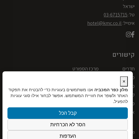
ישראל
טל:
03-6715715
אימייל:
hotel@kmc.co.il
קישורים
חדרים
מרכז הספורט
מבצעים וחבילות
אטרקציות בסביבה
×
מרכז ספא ובריאות
אודותינו
מלון כפר המכביה
אנו משתמשים בעוגיות כדי להבטיח את תפקוד
קולינריה
גלריה
האתר ולשפר את חוויית המשתמש. אפשר לבחור אילו סוגי עוגיות
להפעיל.
מתקנים
צרו קשר
אירועים וכנסים
דרושים
קבל הכל
הסר לא הכרחיות
מדיניות פרטיות
הצהרת נגישות
שינוי/ביטול הזמנה
תקנון האתר
העדפות