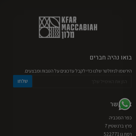
בואו נהיה חברים
הירשמו לניוזלטר שלנו כדי לקבל עדכונים על הטבות ומבצעים.
א
*
שלחו
י
*
מ
א
י
י
י
מ
צרו קשר
ל
י
*
י
כפר המכביה
ל
פרץ ברנשטיין 7
רמת גן 522771