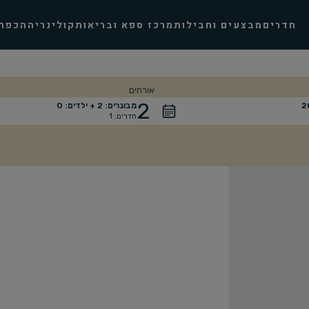
חדרים
מבצעים וחבילות
מרכז ספא ובריאות
קולינריה
הכפר
אורחים
2
2
מבוגרים:
2
+ ילדים:
0
חדרים:
1
אורחים