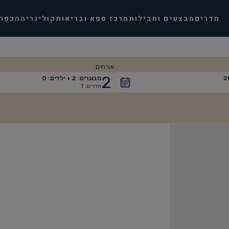
חדרים
מבצעים וחבילות
מרכז ספא ובריאות
קולינריה
הכפר
אורחים
2
2
מבוגרים:
2
+ ילדים:
0
חדרים:
1
אורחים