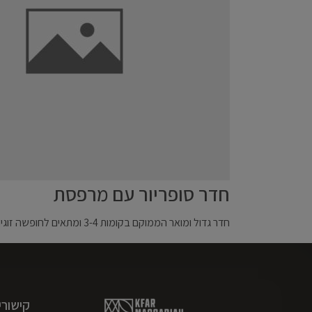
חדר סופריור עם מרפסת
חדר גדול ומואר הממוקם בקומות 3-4 ומתאים לחופשה זוגית או משפחתית. החדר כולל מרפסת מרוהטת לנוף פסטורלי, מיטה זוגית נוחה, ספה נפתחת, שולחן עבודה וחדר אמבטיה צמוד.
קישורי