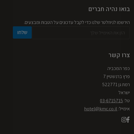
בואו נהיה חברים
הירשמו לניוזלטר שלנו כדי לקבל עדכונים על הטבות ומבצעים.
א
א
שלחו
י
י
מ
מ
י
י
י
י
צרו קשר
ל
ל
*
א
כפר המכביה
י
מ
פרץ ברנשטיין 7
י
רמת גן 522771
י
ל
ישראל
א
טל:
03-6715715
י
מ
אימייל:
hotel@kmc.co.il
י
י
ל