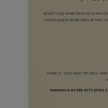
משלבת את כל מה שהופך חופשה קצרה למפנקת
במיוחד: חדר זוגי נעים, ארוחת בוקר עשירה, טיפול זוגי בספא CALMA ובקבוק יין שיחכה
א – ג'קוזי, חדר מנוחה וכיבוד- כך שתוכלו
.
יש לתאם את הטיפול מול ספא CALMA בטלפון 03-685-4777 או בוואטסאפ